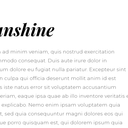
unshine
 ad minim veniam, quis nostrud exercitation
ommodo consequat. Duis aute irure dolor in
lum dolore eu fugiat nulla pariatur. Excepteur sint
 culpa qui officia deserunt mollit anim id est
s iste natus error sit voluptatem accusantium
am, eaque ipsa quae ab illo inventore veritatis 
nt explicabo. Nemo enim ipsam voluptatem quia
git, sed quia consequuntur magni dolores eos qui
que porro quisquam est, qui dolorem ipsum quia