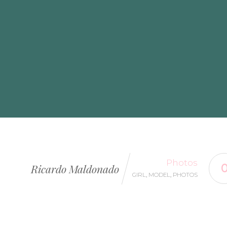
Photos
Ricardo Maldonado
GIRL
,
MODEL
,
PHOTOS