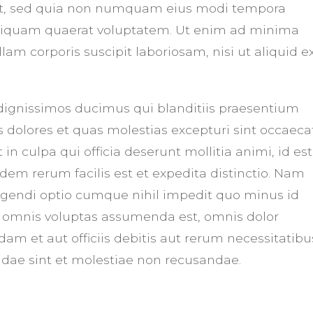
velit, sed quia non numquam eius modi tempora
aliquam quaerat voluptatem. Ut enim ad minima
am corporis suscipit laboriosam, nisi ut aliquid e
 dignissimos ducimus qui blanditiis praesentium
 dolores et quas molestias excepturi sint occaeca
in culpa qui officia deserunt mollitia animi, id est
em rerum facilis est et expedita distinctio. Nam
ligendi optio cumque nihil impedit quo minus id
 omnis voluptas assumenda est, omnis dolor
m et aut officiis debitis aut rerum necessitatibu
ndae sint et molestiae non recusandae.