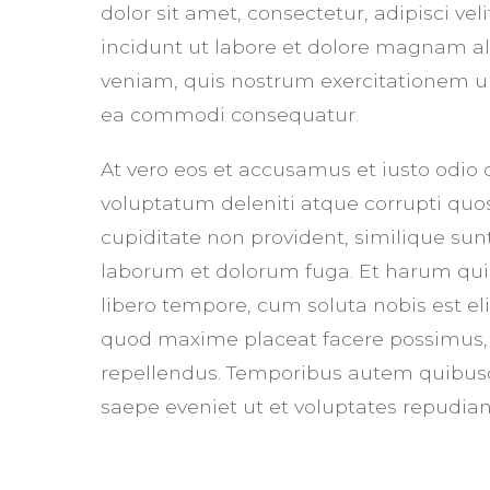
dolor sit amet, consectetur, adipisci 
incidunt ut labore et dolore magnam 
veniam, quis nostrum exercitationem ull
ea commodi consequatur.
At vero eos et accusamus et iusto odio
voluptatum deleniti atque corrupti quos
cupiditate non provident, similique sunt 
laborum et dolorum fuga. Et harum quid
libero tempore, cum soluta nobis est e
quod maxime placeat facere possimus,
repellendus. Temporibus autem quibusda
saepe eveniet ut et voluptates repudia