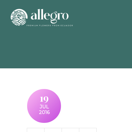
19
JUL
2016