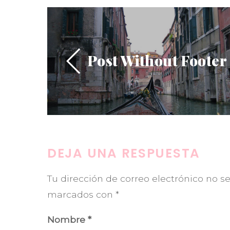
Post Without Footer
DEJA UNA RESPUESTA
Tu dirección de correo electrónico no s
marcados con
*
Nombre
*