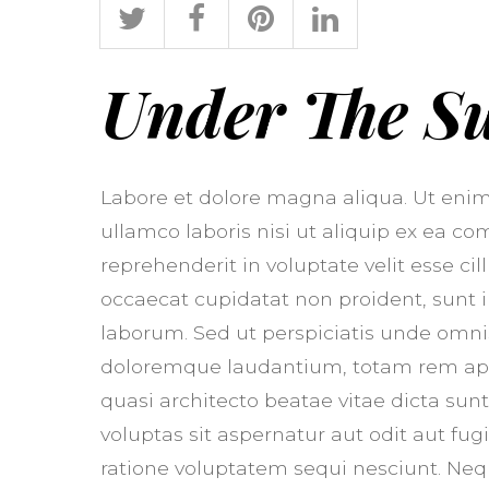
Under The S
Labore et dolore magna aliqua. Ut enim
ullamco laboris nisi ut aliquip ex ea c
reprehenderit in voluptate velit esse cil
occaecat cupidatat non proident, sunt in
laborum. Sed ut perspiciatis unde omni
doloremque laudantium, totam rem aperi
quasi architecto beatae vitae dicta su
voluptas sit aspernatur aut odit aut fu
ratione voluptatem sequi nesciunt. Ne