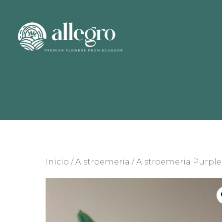
Inicio
/
Alstroemeria
/ Alstroemeria Purple