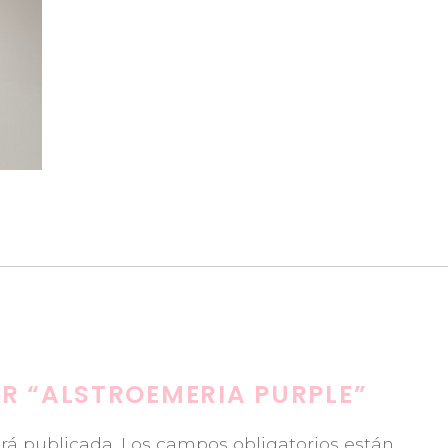
AR “ALSTROEMERIA PURPLE”
erá publicada.
Los campos obligatorios están