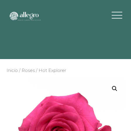
Inicio
/
Roses
/ Hot Explorer