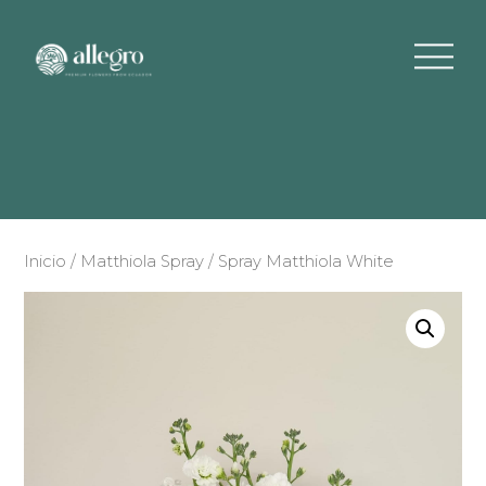
Inicio
/
Matthiola Spray
/ Spray Matthiola White