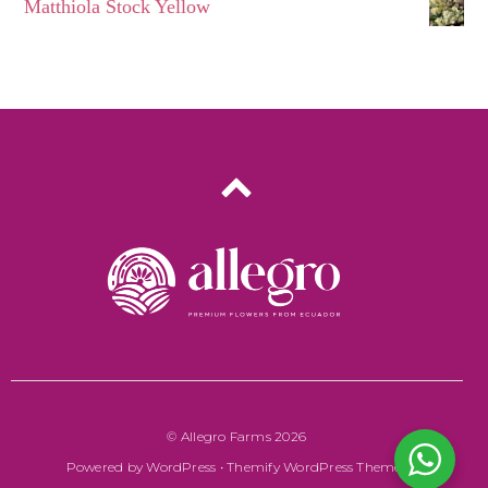
Matthiola Stock Yellow
©
Allegro Farms
2026
Powered by
WordPress
•
Themify WordPress Themes